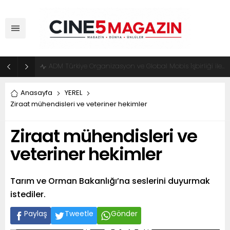
ADM Türkiye Organizasyon ve Global Mobis İşbirliği ile Halka Açık Motosiklet Festivali
Anasayfa
YEREL
Ziraat mühendisleri ve veteriner hekimler
Ziraat mühendisleri ve
veteriner hekimler
Tarım ve Orman Bakanlığı’na seslerini duyurmak
istediler.
Paylaş
Tweetle
Gönder