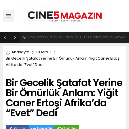
VayCard Kurucusu Tekin ÖZBELLİ: Dijital Work ile Network Marketingde Yeni Dönem Başlıyor
Anasayfa
CEMİYET
Bir Gecelik Şatafat Yerine Bir Ömürlük Anlam: Yiğit Caner Ertoşi
Afrika’da “Evet” Dedi
Bir Gecelik Şatafat Yerine
Bir Ömürlük Anlam: Yiğit
Caner Ertoşi Afrika’da
“Evet” Dedi
Paylaş
Tweetle
Gönder