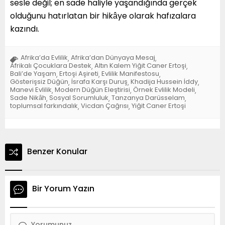
sesle değil; en sade haliyle yaşandığında gerçek
olduğunu hatırlatan bir hikâye olarak hafızalara
kazındı.
Afrika’da Evlilik
Afrika’dan Dünyaya Mesaj
,
,
Afrikalı Çocuklara Destek
Altın Kalem Yiğit Caner Ertoşi
,
,
Bali’de Yaşam
Ertoşi Aşireti
Evlilik Manifestosu
,
,
,
Gösterişsiz Düğün
İsrafa Karşı Duruş
Khadija Hussein İddy
,
,
,
Manevi Evlilik
Modern Düğün Eleştirisi
Örnek Evlilik Modeli
,
,
,
Sade Nikâh
Sosyal Sorumluluk
Tanzanya Darüsselam
,
,
,
toplumsal farkındalık
Vicdan Çağrısı
Yiğit Caner Ertoşi
,
,
Benzer Konular
Bir Yorum Yazın